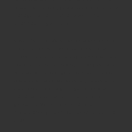
desean permanecer, ya sea requiere poliamor o
monogamia. Por lo tanto, Revolucionario
Unión Coaching vino a ser.
Años más tarde, Mel’s clientes se encuentra en
casi cualquier continente. Aquellos que se
mueven para la dama para ayuda vinieron para
usar ella crianza naturaleza, humor y aspirar a
ver ellos permanecer genuino vidas. Incluido
adorar quien sea ellos necesitan, no obstante
ellos desean de en algún lugar de respeto
propio. Reino Unido Columbia residente Erin
golpeado a Mel por servicio con ella
interacciones, y ella en realidad es nunca miró
atrás.