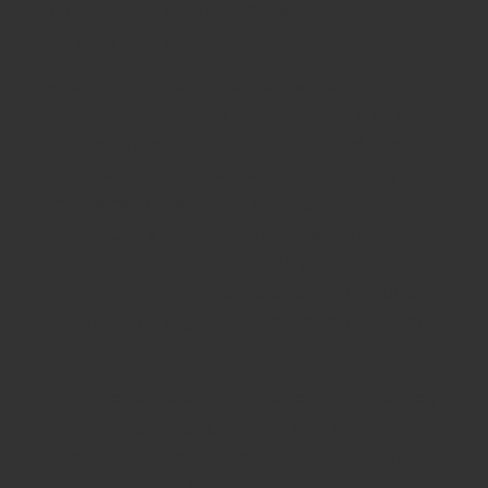
en un weblog ella también conocido como
Polysingleish y descubrió una mercado cautiva.
«nosotros comenzamos componiendo un sitio
de blogs acerca de mi muy propio viaje en el
poliamor hace unos seis años y muy rápido
hombres y mujeres empezaron visitando yo
mismo con el preguntas y buscando
orientación «, ella mencionado. «luego yo
decidí hacer más capacitación y también
comenzar proporcionar este consejo porque,
obviamente, tengo una perspectiva todos son
encontrar. «
Correcto para ella ambiciosa comportamiento y
positiva mentalidad, ella hizo eso. Mel
comenzó a entrenar otros en precisamente
cómo reconocer las interacciones en las que