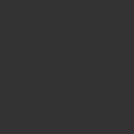
tienen un claro visión de para el que necesita a,
después de eso podríamos operar hacia atrás
aprender por qué nosotros estamos no allí
pero y exactamente cómo podemos llegar «.
Mel’s training planes constan de private
mentoring, class sesiones y tutoría para
ejecutivos.
Específico formación son una sola vez período
para solucionar problemas un problema o
aprender algún particular compromiso
habilidades relacionado con emparejamiento,
apertura y disputa resolución. Junto con ella
profundo oír habilidades, Mel apoya socios
porque ellos encuentran nuevo enfoques de
abrazar su particular relación y ver un camino
hacia duradero mejora y desarrollo.