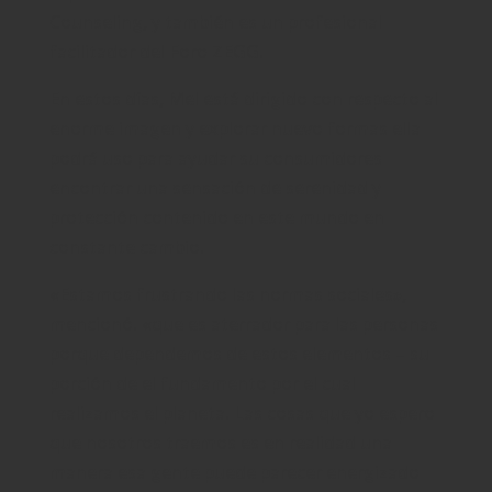
Counseling, y también es un profesional
facilitador del Foro ZEGG.
En estos días, Mel está dirigido con respecto al
enorme imagen y explorar nuevo formas ella
podrá uso para ayudar su consumidores
encontrar una sensación de serenidad y
protección contenido en este mundo en
constante cambio.
«Estamos frustrando las normas sociales»,
mencionó. «que es aterrador para las personas
porque dependemos de estos elementos – su
porción de el fundamento por el cual
realizamos el planeta. Las cosas que yo espero
que nosotros traemos es en realidad una
manera esa gente puede parecer energizado