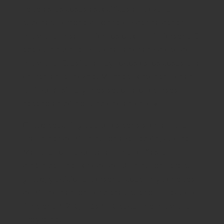
todo estas cosas específicas empezar a
suceder. Persona A podría olvidar de dañar
Individual B sentimientos o permitir Persona C
abajo. Individual B puede tener envidioso de
Individual C. así que hay todos estos cosas que
entran en la mezcla. Muchas personas tienen
un ir de él sin algunos soporte o recursos
basado en cómo funcione en esto «.
Grupo coaching paquetes consisten en una
preliminar de 45 minutos evaluación, que da
Mel una forma de determinar el fiesta
dinámica, una período de 90 minutos para su
grupo, y adicional personal coaching periodos
de 45 momentos por clase usuario. El paquete
funciona $ 250, más $ 50 cada uno individual
programa.