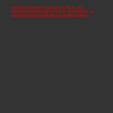
INVOLUCRANDO CLASES GUÍE A LAS
PERSONAS QUE SE CITAN A TRAVÉS DE LA
DESINTOXICACIÓN DE LA MONOGAMIA
Como una unión asesor, Mel considera por sí
misma es muy atractivo, hasta -tierra y unidad.
Estas rasgos ayudar su interactuar con la
clientes que conoce durante la mujer
presenciales cursos. Aquí mismo, ella discute
una variedad de exponiendo unión temas ,
como el Monogamia desintoxicación, veraz No
monogamia, valiente charlas, Buceo En querer,
así como el curativo de la intimidad.
El curso de capacitación honesto no
monogamia puede ser a menudo considerado
como el portal a la punto de vista de Mel dado
que asiste a los asistentes abrir propio