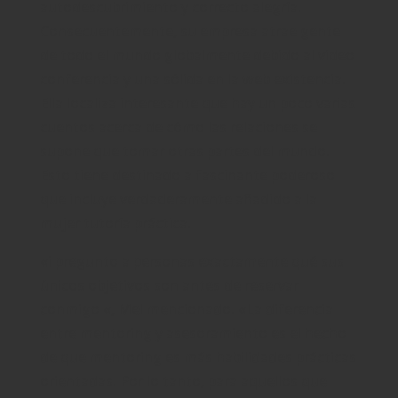
autodescubrimiento y correcto alegría.
Consecuentemente, su empresa atrae gente
de todo el mundo globalmente debido al video
conferencia y una sólida en la web existencia.
Ella localiza interesante que hay un poco varias
cuentos acerca de cómo las relaciones se
supone que tomar otras partes del mundo.
Esto tiene destinado a fascinante poderoso
que incluye verdaderamente añadido a la
mujer tutoría práctica.
«i pregunto a personas exactamente qué sus
únicos objetivos son antes de reservar
conmigo «, Mel mencionado. «La diferencia
entre mentoring y asesoramiento es el hecho
de que mentoring es más habilidades prácticas
orientadas. Por lo tanto, para aquellos que