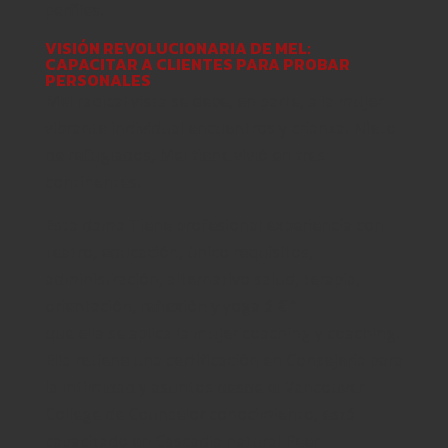
perfiles.
VISIÓN REVOLUCIONARIA DE MEL:
CAPACITAR A CLIENTES PARA PROBAR
PERSONALES
Mel radical vista se debe, en parte, a la mujer
vibrante individual encuentros y crianza. Nieto
de refugiados, Mel tiene vivió en tres
continentes.
Esta dama Tiene profesional experiencia con
teatro, educación, único requisitos,
administración, alternativo salud, terapia,
orientación, reflexión y yoga â € ”
que ella se aplica la mujer coaching y coaching.
Ella retiene una certificación en Consejería para
la intimidad y asuntos desde el Vancouver
College de Counselor conocimiento, está
capacitado en Cascadia natural Peer