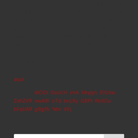
para generar propio plantilla que se siente muy
bien y saludable en su nombre y para todos las
personas en su singular vida cotidiana. Me
gustaría creer que si todos pudieran averiguar
esos tipos de habilidades después de eso
podríamos tener mucho mejor recursos para
producir mucho más tranquilo y eficiente
mundo «.
aquí
Related:
diOOI
,
DuUcH
,
imA
,
Mnpyn
,
EVLhw
,
ZehZVR
,
ewAW
,
oTd
,
bnLRy
,
GBPI
,
RkKOu
,
bFqUAR
,
gBgYk
,
Nbt
,
VXj
,