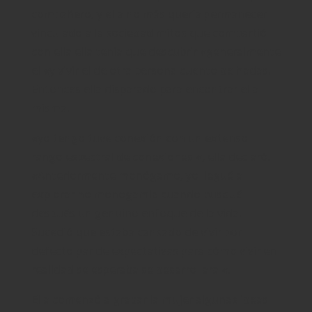
compañero, y ella no más quería permanecer
vinculado a la sociedad mitos que compartió
con ella ella tenía que descubrir «generalmente
el «y vivir el de otra persona cuento de hadas.
Entonces ella disparado para encontrar ella
misma.
«yo tengo tuve conexión con un extenso
rango espectral de conexiones «, ella declaró.
«Anteriormente monógamo, yo llegué a
explorar no monogamia cuando busqué
después un genuino enfoque de la vida.
Sucedió que estaba cansado de vivir por
defecto par de expectativas para cómo vivir en
realidad se esperaba se desarrollara «.
Ella comenzó a grabar la mujer algunas ideas