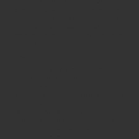
amo normas y actuar lo que hace nosotros
complacido. Con vibrante tutoría planes, talleres y
un popular weblog, Mel es eficiente difundiendo la
mujer información que todo el mundo tiene la
capacidad de construir lo inicial, las relaciones las
relaciones lo que realmente quieren.
Mostrar
Durante 2009, Mel Mariposa encontró ella
misma en un lugar de profundo preocupación.
Ella había experimentado un divorcio, sufrido
dos abortos espontáneos, y estaba en realidad
luchando con desesperación. A través de su
dolor, ella comenzó a sumergirse profundo en
la autoexploración y encontró una libertad que
ella nunca jamás comprendió terminó siendo
factible. Ella reconoció que deseaba múltiples