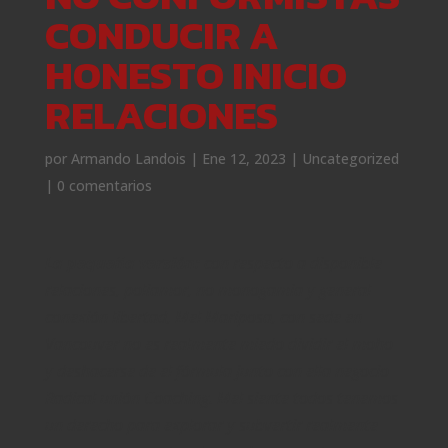
CONDUCIR A
HONESTO INICIO
RELACIONES
por
Armando Landois
|
Ene 12, 2023
|
Uncategorized
|
0 comentarios
La pequeña versión:
con respecto a disponible
relaciones, poliamor, no monogamia y general
conexión libertad, Mel Mariposa, con sede en
Vancouver no es realmente miedo dividir el moho
y deshacerse de el fórmula junto con ella negocio
Radical unión Coaching. Mel siente todos tenemos
un derecho para explorar y subvertir realmente