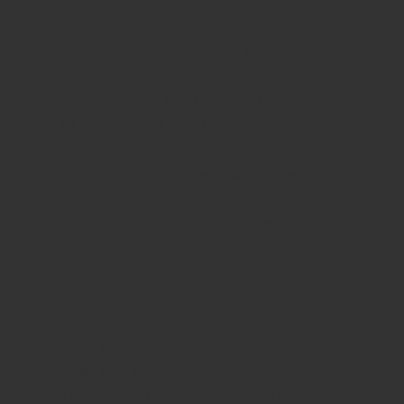
cerebros y explorar relacionales materias con
las que podrían ser desconocido. Ella define
sincero no monogamia como el libertad
disfrutar a quién tú deseo, cuando quieras , de
cualquier manera se siente real entre adultos y
es colectivamente consensual .
Mel se da cuenta muchos clientes proceder
qué ella llamadas telefónicas una resaca de
monogamia, la luchar para liberarse del
organizaciones de monogamia. Ella
Monogamia desintoxicar es perfecto para
individuos que tienen sentido quemado por el
cuento de hadas mitología de 1 amor real y me
gustaría escapar patrones de codependencia.
Clientes cuál aprovechan este programa de
seis semanas tienen recientemente hábil una