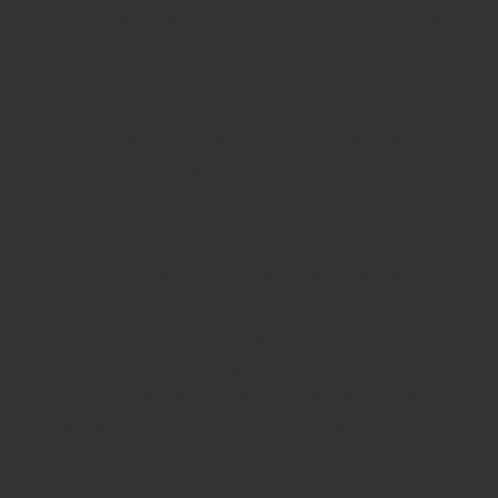
explicarlo mi personal mentalidad y manera de
poliamor «, ella dijo. «no hice malla con todo el
par -céntrico, polinormativo masivo que
nosotros retenido experimentando
regularmente. Tomé una decisión descubrir mi
propio método de honesta no monogamia. Al
final, Yo el eureka segundo He estado
anhelando, y esto también web log nació. «
No no tardaron para que el weblog de Mel
atrapar in con todo el público. Gracias a la
mujer rápido ingenio , ingenio y capacidad de
dar soluciones para significativamente
complejo problemas, personas empezar a ver a
Mel como una referencia para obtener una
mirar conexiones expandidas. Ellos deseados
esta dama a un lado y ella ofreció con|todos