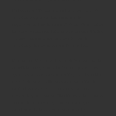
Mel cobra $ 125 cuando se trata de inicial 75
minutos programa. Las sesiones de
seguimiento tienden a ser $ 75 por 45 minutos.
La mujer específico tutoría plan precios $ 225 y
incluye tres sesiones: una sesión de 75
minutos y dos períodos de 45 minutos.
Muchos de Mel’s clientes también cosechar los
beneficios de grupo tutoría en el que ella les
ayuda establecer comunicación, construcción
de intimidad y habilidades de resolución de
conflictos de un espacio de compartido
demanda y necesidad. Ella dijo estados unidos
la complejidad en el grupo mentoring es
exactamente lo que verdaderamente