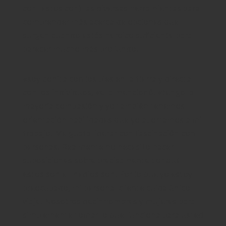
con|estos con} las diversas herramientas para
comprender más acerca de opciones que
surgen cuando estás heroico suficiente para
parecer mucho más profundo.
«soy bonita con los pies en la tierra y directa
con los individuos, «ella mencionó. «tengo la
mayoría compasión y yo también tenemos
orientación habilidades que yo aportamos a mi
trabajo. Me gusta liderar con fascinación con
personas. Realmente no necesito hacer
suposiciones sobre precisamente por qué
estos son el medios son. Por lo que yo estoy
preocupado, mi personal cliente cuida único
viaje. Nosotros decir hombres y mujeres para
simplemente tomar lo que funciona para usted