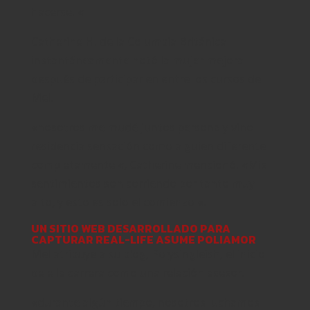
hacerse! «
Catherine H. de la Columbia Británica
instantáneamente notó la mujer mejora
después de participar en entre los cursos de
Mel.
«nosotros me mudé juntos persona y vino
residencia sensación como alguien diferente
completamente «, Catherine mencionó. «Mis
sentimientos son corriendo por tanto muy
alto, y esto es solo el comienzo «.
UN SITIO WEB DESARROLLADO PARA
CAPTURAR REAL-LIFE ASUME POLIAMOR
Mel atribuye a su blog, Polysingleish, el inicio
de ella carrera como una relación asesor.
«durante algún tiempo, nosotros luchamos