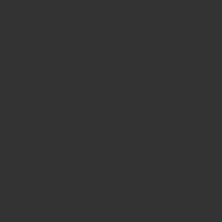
personalmente y dejar precisamente qué hace
n’t. «
Mel dijo la mujer registro web proporciona
incluso ayudó su desarrollar la mujer vista de
poliamor y exactamente cómo ella ahora
visualizaciones sola en relaciones.
«Mientras yo comencé este blog, nosotros
seriamente identificó más como «Singleish»,
ella dijo. «hoy en día, pero me encanta algunas
duraderas relaciones con diferentes
cantidades de no escalera mecánica tipo
compromisos, y explicaría mi yo como un
anarquista de Solo Poly asociación «.
El blog también incorpora citas por Internet
pautas y un guía práctica para crear en línea