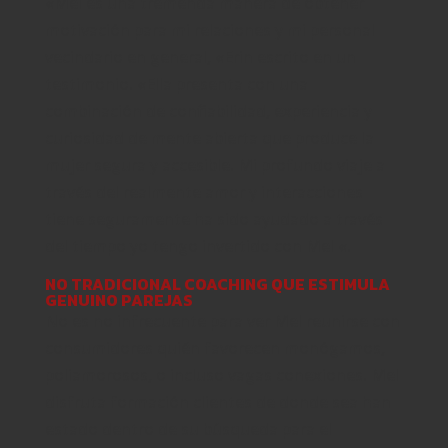
«Mel es una tremenda manera de obtener
motivación para mi relaciones y mi personal
vecindario en general, «Erin escrito en un
testimonio. «Ella presenta con una
combinación de confiabilidad, experiencia y
curiosidad de mente abierta que produce la
mujer segura y accesible. Mi profundo viaje a
través del realmente amor y interacciones
tiene seguramente ha sido ayudado a través
del tiempo yo tengo invertido con Mel «.
NO TRADICIONAL COACHING QUE ESTIMULA
GENUINO PAREJAS
No es no infrecuente para ver Mel reunirse con
consumidores quién favorecen monógamos,
poliamorosos, o incluso vagas conexiones. Mel
disfruta formación clientes de donde sea han
estado dentro de su búsqueda para el