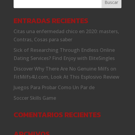
ENTRADAS RECIENTES
Citas una enfermedad chico en 2020: masters,
Contras, Cosas para saber
Sick of Researching Through Endless Online
Dating Services? Find Enjoy with EliteSingles
Discover Why There Are No Genuine Milfs on
FitMilfs4U.com, Look At This Esplosivo Review
Juegos Para Probar Como Un Par de
Soccer Skills Game
COMENTARIOS RECIENTES
ARCHIVOS