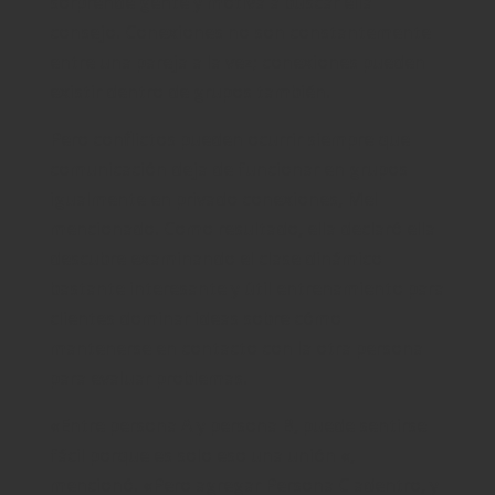
sorprende gente y motiva a buscar ella
consejo. Conexiones no son constantemente
entre una pareja a la vez; conexiones pueden
existir dentro de grupos también.
Pero conflictos pueden ocurrir siempre que
comunicación deja de funcionar en grupos
igualmente en privado conexiones, Mel
mencionado. Como resultado, ella declaró ella
descubre examinando el clase dinámico
bastante interesante y útil entrenamiento para
clientes dominar ideas sobre cómo
mantenerse en contacto con la otra persona
para evaluar problemas.
«Entre persona A y persona B, puede sentirse
fácil porque es solo eso una unión «,
mencionó. «Pero agregar Persona C adentro, y