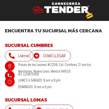
ENCUENTRA TU SUCURSAL MÁS CERCANA
SUCURSAL CUMBRES

Llamar

COMO LLEGAR
Paseo de los Leones #2259, Col. Cumbres 2º sector,

Monterrey, Nuevo Leon, México 64610
81 1208 0359

LUNES A SÁBADO: 8 am a 8 pm
}
DOMINGOS: 8 am a 6 pm
SUCURSAL LOMAS