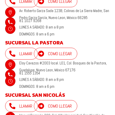

LLAMAR

COMO LLEGAR
Av. Roberto Garza Sada 123B, Colinas de La Sierra Madre, San

Pedro Garza García, Nuevo Leon, México 66285
81 1027 9268

LUNES A SÁBADO: 8 am a 8 pm
}
DOMINGOS: 8 am a 6 pm
SUCURSAL LA PASTORA

LLAMAR

COMO LLEGAR
Eloy Cavazos #2003 local. L01, Col. Bosques de la Pastora,

Guadalupe, Nuevo Leon, México 67176
81 1555 1354

LUNES A SÁBADO: 8 am a 8 pm
}
DOMINGOS: 8 am a 6 pm
SUCURSAL SAN NICOLÁS

LLAMAR

COMO LLEGAR