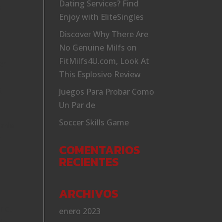
Dating Services? Find
s
Enjoy with EliteSingles
Discover Why There Are
No Genuine Milfs on
FitMilfs4U.com, Look At
er
This Esplosivo Review
t
Juegos Para Probar Como
Un Par de
Soccer Skills Game
lade
r
COMENTARIOS
RECIENTES
ARCHIVOS
r et
enero 2023