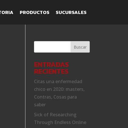
TORIA
PRODUCTOS
SUCURSALES
ENTRADAS
RECIENTES
.»
Citas una enfermedad
chico en 2020: masters,
ment
Contras, Cosas para
saber
le
Sick of Researching
Through Endless Online