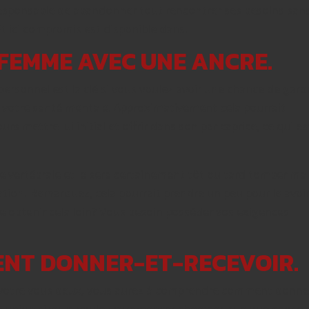
 responsable de abandonner tout rencontrer ses besoins san
t ici compromis est disponible dans.
FEMME AVEC UNE ANCRE.
personnel est la clé si vous voulez avoir une chance de gard
r votre santé mentale. Approximativement cela pourrait
 mettre lui initial et offrir dans son par caprice, ce qui es
 vertébrale et le sera certainement tôt ou tard tomber ma
ation. Remarquez, cela pourrait prendre un peu pour le avoi
e obtenir cela loin? Vous besoin posséder vos exigences
NT DONNER-ET-RECEVOIR.
r votre vous deux, vous aurez à comprendre comment donne