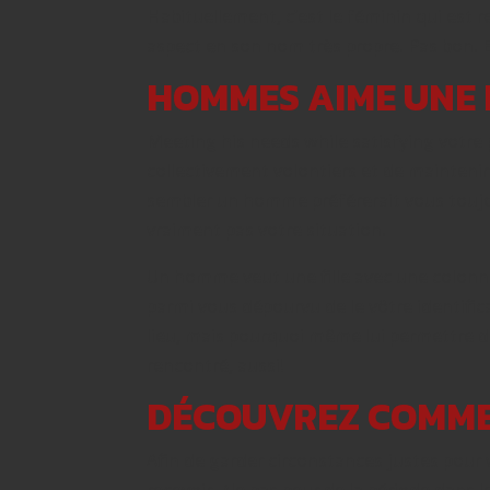
Habituellement, c’est le féminin qui est
aspect en son nom très propre. Pas bon. E
HOMMES AIME UNE 
Meeting his needs while satisfying votre 
collectivement volontiers et de mainteni
sembler un homme préférerait vous toujours
vraiment pas votre situation.
Un homme veut une fille avec une colonne
parmi vous dépourvu de le vôtre identific
lieu, mais pourquoi même lui permettre d
rencontré, aussi!
DÉCOUVREZ COMME
Afin de garder circonstances justes pou