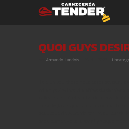
QUOI GUYS DESI
por
Armando Landois
|
Dic 11, 2022
|
Uncateg
il y a un peu chose nous assez souvent
When you’re into the affres du dernier am
collectivement et sauter de le possibilit
faisable. Juste quoi sans aucun doute se 
beaucoup de votre vie centre autour du le
back-burner, vous laissant presque méco