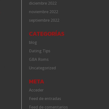
de
diciembre 2022
s
noviembre 2022
y
septiembre 2022
il
CATEGORÍAS
ut-
blog
Dating Tips
GBA Roms
vous
Uncategorized
e
META
Acceder
Feed de entradas
Feed de comentarios