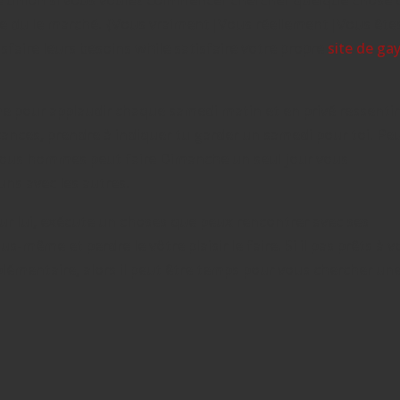
 le union si vous voulez commencer chercher quelque chose 
entre du le marché. {Vous vraiment|Vous réellement|Vous ête
aire leurs besoins while satisfaire votre propre
site de ga
e pour applaudir chaque samedi matin et en privé ressentir 
ances, prendre à indiquer tu garder un samedi pour toi. Pe
 vous hommes peut faire Dimanche un seul jour vous
uns avec les autres.
 pour lui, exécute un choses que peux rencontrer avec ses
-même et perdre le vôtre plaisir le faire. Si il pas prêts à 
émentaire, alors il peut être temps pour vous chercher un