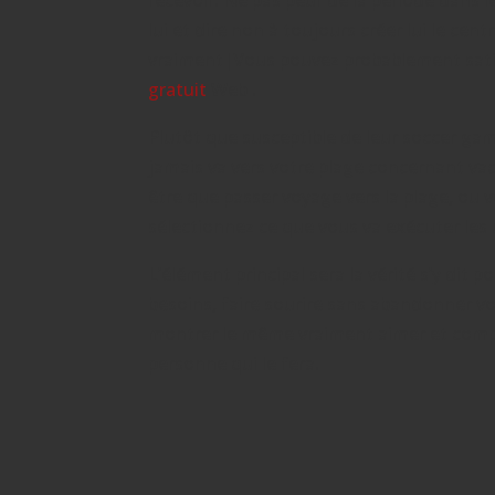
recevoir. Ne pas peur de la période dans
lui et dire non à toujours créer lui le c
vraiment|Vous pouvez probablement satisf
gratuit
Web .
Plutôt que susceptible de leur soccer gam
jamais va vers votre plage concernant vac
être que passer voyage vers la plage, ou
sélectionnez ce que vous va exécuter les 
L’élément principal sera la vérité s’y dit
besoins, faire sourire sans abandonner vous
montrer le même vraiment aimer et compl
personne qui le fera.