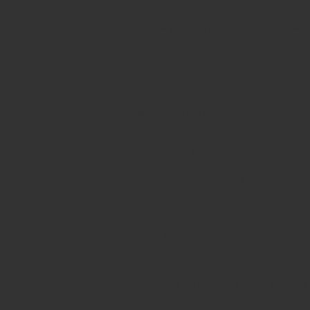
Las cosas que yo estoy hipotetizando es 
significativamente menos sobre la dama m
¿Podrías? ¿Podrías? ¿Podrías? ¿De verdad?
tal vez estuviera complacido interior rela
No puedo mostrar si su presente relación 
hacer cualquier movimientos o decisiones
enderezar por qué está infeliz junto con 
Eso puede indicar tener una versión de es
con tu amigo, pero con propia novia. Eso 
simple hecho de que estás no complacido, 
probable que ejercicio.
Lo que es aterrador! Cualquiera podría se
en que yo puedo informar, {no has ‘ t|no 
funcione correctamente fuera junto con é