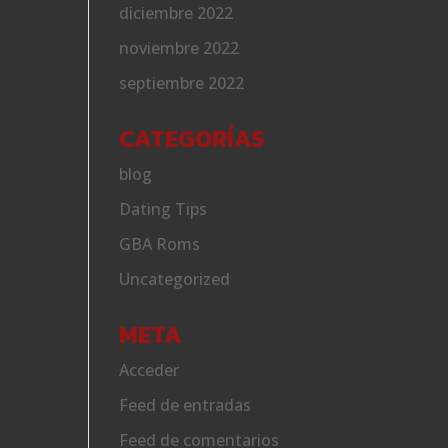
diciembre 2022
que
noviembre 2022
rque
septiembre 2022
CATEGORÍAS
ener
blog
o su
Dating Tips
GBA Roms
ado
Uncategorized
META
tre
Acceder
Feed de entradas
eso
Feed de comentarios