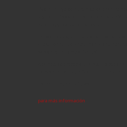
Destruir tuyo compromiso de adentro hacia
alguien más es realmente terrible acción
valiente, y realizar el honesto.
Es posible que, al lidiar con el problema
ellos. Podrías potencialmente enamorarte
se siento un terrible fantasía.
Además, es probable que resultados en el 
Pero sin importar, infidelidad nunca una 
También puedes Buscar:
para más información