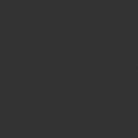
tos personas en conexiones se encuentran en. A saber, que
idad un complejo idea que simplemente hacer el amor con
eramente trabajar de modo que que no claramente mezclar
g, no besos, no efectivos selfies – pero todavía emerger de
 en realidad inadecuado.
 a esto: ¿has estado yendo fuera de límites tú y su pareja h
na no prohibida conexión teniendo género debido al incorr
tancias; es posible engañar en una unión monógamo
 a alguien sin siempre-ser en el mismo nación que todos.
arta respecto a su compromiso límites, entonces yo lugar l
u propia novia se cabreada como el infierno si ella navega
e preguntas, o quizás tú informado ella acerca de su apasio