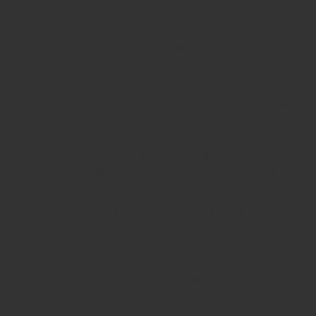
Alan,
Sus preguntas exponer una situación tan
hacer trampa en una relación es en real
alguien. Usted puede fácilmente verdad
ningún fronteras â € ”no coito, no sextin
consciente de que lo que estás haciendo
Al final de el día, hacer trampa se reduce
realmente acordado? Usted piratear en u
persona o quizás en inadecuado circuns
consiguiendo psicológicamente conectado
Hoy, que no entrar mucho detalle en su c
preocupación para usted personalmente: ¿t
chat transcripciones, o tuya página si m
fantasear? ¿O ella se reirá mucho bien?