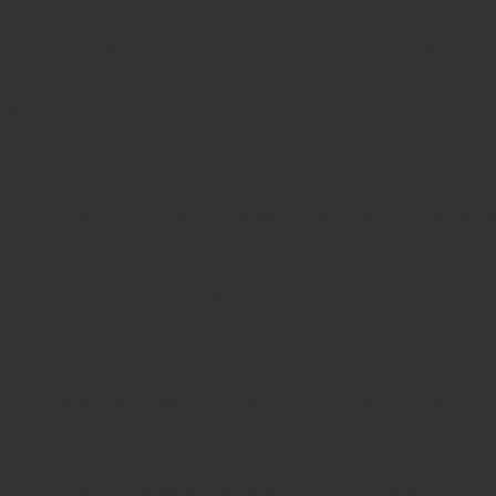
ble a yo, además como fundamental conocimiento de esa
 especulando ella haría n ‘t terminar siendo feliz. Moreso 
 por todo muy casi lo hará a. Es decir, estás preocupado po
ncorrecto.
 haya dormido con su amigo, y probablemente lo harás no t
ado firmemente, sin embargo necesidad podría haber. Es
engañar no consumido con deseo; pueden ser fuera viviend
nte al todo acertijo usted es encontrar usted mismo atrap
en su carta. Particularmente, el estado de tu real relación.
 qué|No importa qué|Lo que sea que esté sucediendo en
aciendo entre usted y su pareja. Significado, asuntos,
rastrarse hacia arriba lejos de no sitio. Ellos tienen lugar
n casos como este, es un poco mucho más fácil – entiendes 
on el amigo sobre esto cada oportunidad obtienes.