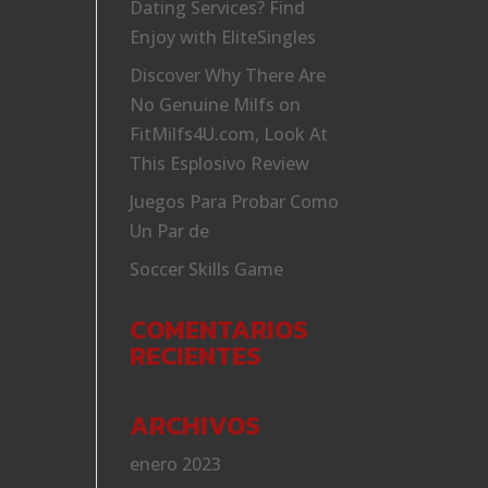
Dating Services? Find
Enjoy with EliteSingles
Discover Why There Are
No Genuine Milfs on
FitMilfs4U.com, Look At
This Esplosivo Review
Juegos Para Probar Como
Un Par de
echo
ecto
Soccer Skills Game
COMENTARIOS
RECIENTES
a
 la
ARCHIVOS
nado
enero 2023