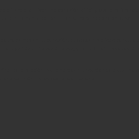
 afuera al cultivar una conexión difícil y sexual referencia
 que simplemente soplar -up en su cara más adelante. Sé
 o los problemas en tu conexión, puedes en realidad conquist
 de tuya novia una vez otra vez, y también en meses esto 
final de la relación. No lo harás entenderás hasta que move
buena solución – si es sexual o emocional.