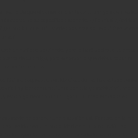
el hecho de que el conexión sientes a tu amigo es en realid
ás acerca de su específico escenario. {¿Podrías? ¿Podrías?
 ¿Es posible que tú? ustedes dos eran solteros? Piense en s
ciones?
está en realidad destinado, pero lo haré decirte que antes
 acerca de tu amigo, para empezar lo que debes hacer es
su reciente amante.
os fáciles, coqueta, divertida discusiones has estado teni
podría implicar sentarse junto con ella y establecimiento ha
y esto algo debería tener lugar en el caso el ambos ​​es
r asustado de obtener una discusión así. Por eso, en la med
lo ha tenido pero. La posibilidad de que la conexión no
l todo cayendo hacia abajo a tu alrededor es aterrador.