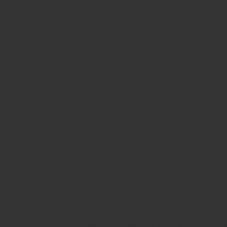
Basado en el detalles Encontrará accesi
pequeña cosa que nombre «celos», – estoy
ella genuino respuesta es, tu preocuparse
tú sabes muy bien qué estás realizar es i
Sí, estás haciendo trampa. Puede que no
incluso abrazar la dama un toque demasi
consumir a usted. Individuos que nunca 
único vidas y apreciar por sí mismos.
El siguiente, quizás más crítico compone
en podría ser el cualquiera apenas entrar 
{Independientemente de qué|No importa
su amigo, necesitas reconocer qué estás h
psicológico o en otro lugar, no deberías ar
cuando estás no feliz en una relación. E
tú mismo, desde que estás conversando c