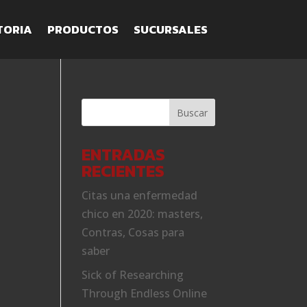
TORIA
PRODUCTOS
SUCURSALES
ENTRADAS
RECIENTES
Citas una enfermedad
chico en 2020: masters,
Contras, Cosas para
saber
Sick of Researching
Through Endless Online